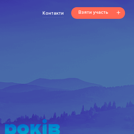
Взяти участь
Контакти
років