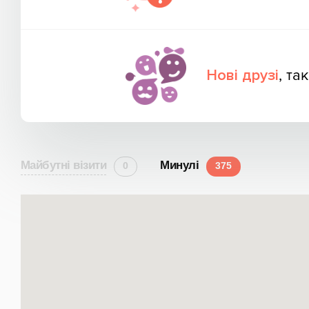
Нові друзі
, та
Майбутнi вiзити
Минулi
0
375