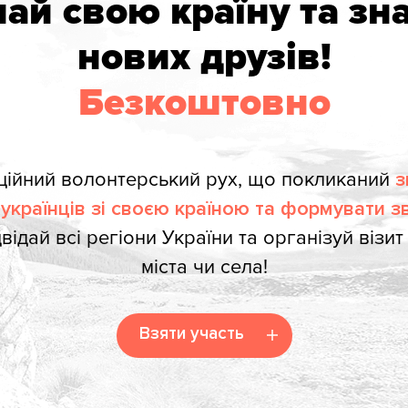
най свою країну та зн
нових друзів!
Безкоштовно
ійний волонтерський рух, що покликаний
з
українців зі своєю країною та формувати зв
двідай всі регіони України та організуй візи
міста чи села!
Взяти участь