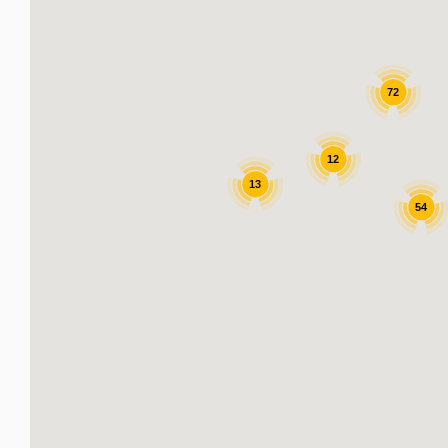
72
12
13
54