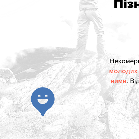
Піз
Некомерц
молодих 
ними
. Ві