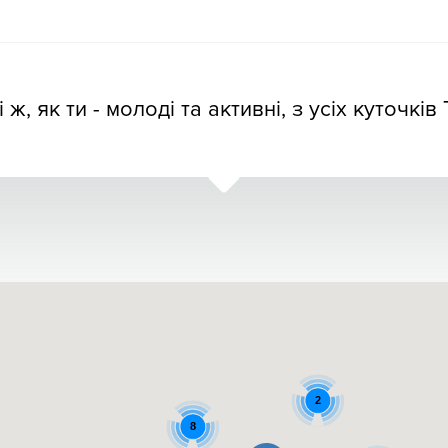
кі ж, як ти - молоді та активні, з усіх куточків
2
8