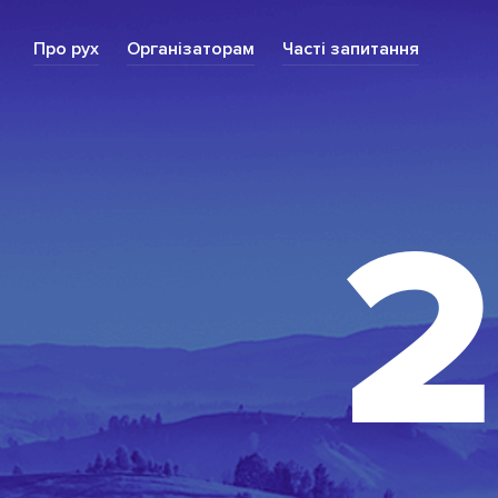
Про рух
Органiзаторам
Частi запитання
2