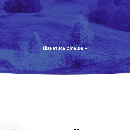
Дiзнатись бiльше