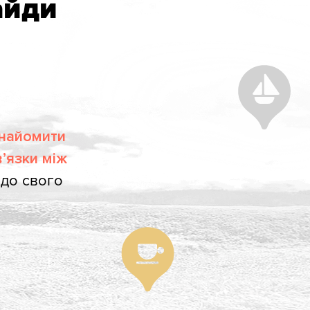
айди
найомити
’язки між
т до свого