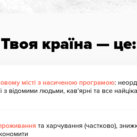
Твоя країна — це:
 новому місті з насиченою програмою
: неорд
ічі з відомими людьми, кав’ярні та все найцік
проживання
та харчування (частково), знижки
економити