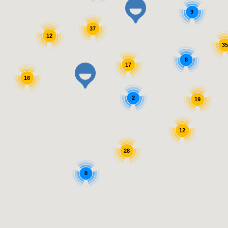
9
37
12
35
8
17
16
2
19
12
28
8